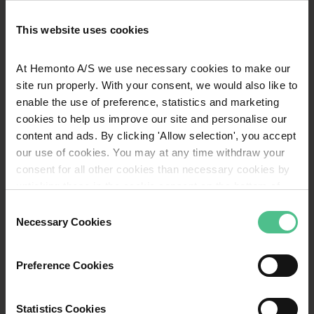
This website uses cookies
Regnskab
At Hemonto A/S we use necessary cookies to make our
site run properly. With your consent, we would also like to
enable the use of preference, statistics and marketing
cookies to help us improve our site and personalise our
content and ads. By clicking 'Allow selection', you accept
our use of cookies. You may at any time withdraw your
consent for all other cookies than necessary cookies by
Omkostningsoverblik
unticking these in the cookie consent on the bottom of
our website or find guidance to deletion of all cookies in
Consent
our cookie policy. For more detailed information about the
Necessary Cookies
Selection
cookies we refer to our
Privacy Policy
.
Preference Cookies
Statistics Cookies