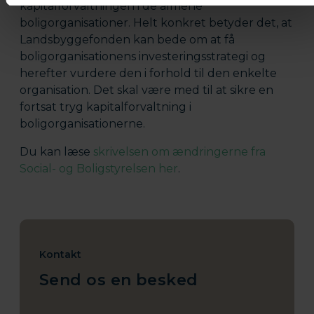
kapitalforvaltningen i de almene
boligorganisationer. Helt konkret betyder det, at
Landsbyggefonden kan bede om at få
boligorganisationens investeringsstrategi og
herefter vurdere den i forhold til den enkelte
organisation. Det skal være med til at sikre en
fortsat tryg kapitalforvaltning i
boligorganisationerne.
Du kan læse
skrivelsen om ændringerne fra
Social- og Boligstyrelsen her
.
Kontakt
Send os en besked