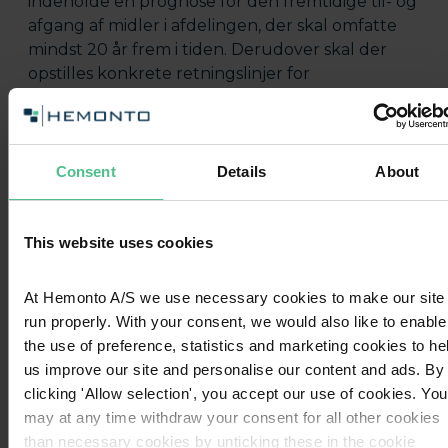
indeholde en prognose for den fremtidige til- og
afgang af midler i afdelingen, der skal omfatte
mindst 20 år frem i tiden. Derudover skal der
opstilles konkrete retningslinjer for
investeringernes omkostninger, afkast og risiko
samt bæredygtighed.
Consent
Details
About
This website uses cookies
E-bog
Værd at vide om
At Hemonto A/S we use necessary cookies to make our site
bæredygtig investering
run properly. With your consent, we would also like to enable
the use of preference, statistics and marketing cookies to he
Denne e-bog guider dig sikkert gennem
us improve our site and personalise our content and ads. By
ESG-junglen. Skriv dig op til vores
clicking 'Allow selection', you accept our use of cookies. You
nyhedsbrev, og modtag e-bogen.
may at any time withdraw your consent for all other cookies
than necessary cookies by unticking these in the cookie