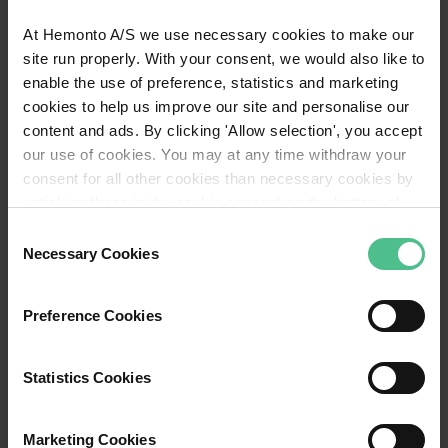
organisationer samt CFO’er og investment
At Hemonto A/S we use necessary cookies to make our
managers.
site run properly. With your consent, we would also like to
enable the use of preference, statistics and marketing
cookies to help us improve our site and personalise our
Hent hele analysen
content and ads. By clicking 'Allow selection', you accept
our use of cookies. You may at any time withdraw your
consent for all other cookies than necessary cookies by
unticking these in the cookie consent on the bottom of
our website or find guidance to deletion of all cookies in
Consent
our cookie policy. For more detailed information about the
Necessary Cookies
Selection
cookies we refer to our
Privacy Policy
.
Preference Cookies
Statistics Cookies
Marketing Cookies