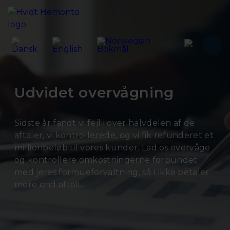
Udvidet overvågning
Sidste år fandt vi fejl i over halvdelen af de
aftaler, vi kontrollerede, og vi fik refunderet et
millionbeløb til vores kunder. Lad os overvåge
og kontrollere omkostningerne forbundet
med jeres formueforvaltning, så I ikke betaler
mere end aftalt.