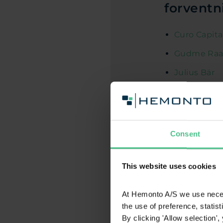
forventn
Curo Capita
Gudme Raa
Julius Bär
Maj Invest
MW Compo
Nuveen
Consent
Nykredit
This website uses cookies
Othania
Petersen & 
At Hemonto A/S we use necess
SEB
the use of preference, statis
By clicking 'Allow selection'