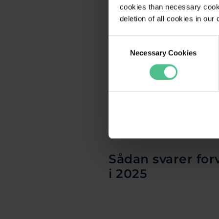
Secure Spe
cookies than necessary cooki
deletion of all cookies in ou
Storebrand
Sydbank
Consent
Necessary Cookies
Selection
Symmetry
UBS
Sådan svarer for
i 2025