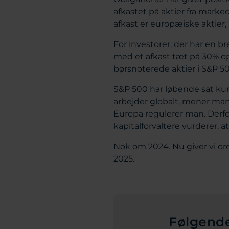
afkastet på aktier fra mark
afkast er europæiske aktie
For investorer, der har en br
med et afkast tæt på 30% o
børsnoterede aktier i S&P 5
S&P 500 har løbende sat kur
arbejder globalt, mener mang
Europa regulerer man. Derfo
kapitalforvaltere vurderer, a
Nok om 2024. Nu giver vi or
2025.
Følgende