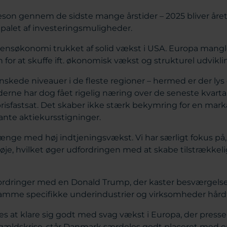
son gennem de sidste mange årstider – 2025 bliver året,
 palet af investeringsmuligheder.
nsøkonomi trukket af solid vækst i USA. Europa mangle
for at skuffe ift. økonomisk vækst og strukturel udvikli
skede niveauer i de fleste regioner – hermed er der lys o
erne har dog fået rigelig næring over de seneste kvartal
 prisfastsat. Det skaber ikke stærk bekymring for en mar
ante aktiekursstigninger.
nge med høj indtjeningsvækst. Vi har særligt fokus på,
høje, hvilket øger udfordringen med at skabe tilstrække
fordringer med en Donald Trump, der kaster besværgelse
amme specifikke underindustrier og virksomheder hård
s at klare sig godt med svag vækst i Europa, der presse
ældskrise, står Danmark særdeles godt placeret med 