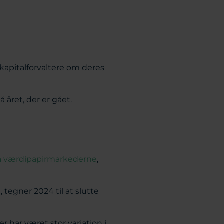
kapitalforvaltere om deres
.
 året, der er gået.
på værdipapirmarkederne
,
 tegner 2024 til at slutte
r har været stor variation i