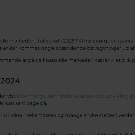
le markeder til at se ud i 2025? Vi har spurgt en række 
det er der kommet nogle spændende betragtninger ud af
mmende år på de finansielle markeder, kaster vi et blik på
å 2024
er vist
ikke mange, der havde forudset den udvikling 
år kan se tilbage på.
er i Ukraine, Mellemøsten og mange andre steder i verden,
ve afkast – de fleste obligationstyper mellem 3 og 10%. De