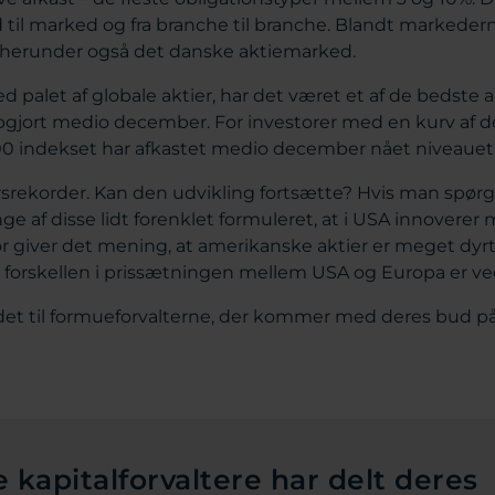
ed til marked og fra branche til branche. Blandt markede
r, herunder også det danske aktiemarked.
ed palet af globale aktier, har det været et af de bedste a
pgjort medio december. For investorer med en kurv af d
00 indekset har afkastet medio december nået niveauet
srekorder. Kan den udvikling fortsætte? Hvis man spørger
e af disse lidt forenklet formuleret, at i USA innoverer 
r giver det mening, at amerikanske aktier er meget dyrt 
t forskellen i prissætningen mellem USA og Europa er ved 
det til formueforvalterne, der kommer med deres bud på 
 kapitalforvaltere har delt deres