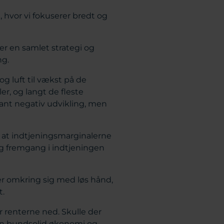
 hvor vi fokuserer bredt og
r en samlet strategi og
ng.
g luft til vækst på de
er, og langt de fleste
kant negativ udvikling, men
 at indtjeningsmarginalerne
lig fremgang i indtjeningen
r omkring sig med løs hånd,
t.
r renterne ned. Skulle der
en bundsolid økonomi og