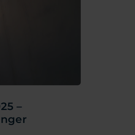
25 –
inger