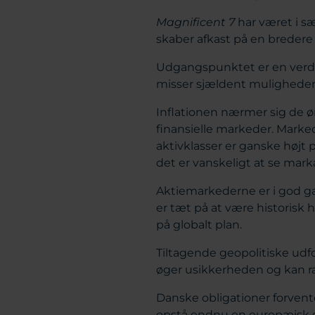
Magnificent 7
har været i sæ
skaber afkast på en bredere
Udgangspunktet er en verde
misser sjældent muligheden 
Inflationen nærmer sig de øn
finansielle markeder. Marked
aktivklasser er ganske højt
det er vanskeligt at se mark
Aktiemarkederne er i god gæ
er tæt på at være historisk 
på globalt plan.
Tiltagende geopolitiske ud
øger usikkerheden og kan r
Danske obligationer forvente
opstå endnu en europæisk g