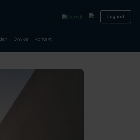
Log ind
den
Om os
Kontakt