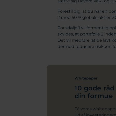
sætte sig i lavere VaR- og E
Forestil dig, at du har en po
2 med 50 % globale aktier, 3
Portefølje 1 vil formentlig o
skyldes, at portefølje 2 inde
Det vil medføre, at de lavt 
dermed reducere risikoen fo
Whitepaper
10 gode råd
din formue
Få vores whitepaper
ud af investeringer