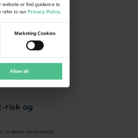
 website or find guidance to
let estimerer, hvor meget
e refer to our
Privacy Policy
.
rmale markedsforhold.
Marketing Cookies
r
det
forventede tab, hvis
tiger VaR.
Allow all
% af tilfældene, hvor tabet
t-risk og
 vil dette forventeligt