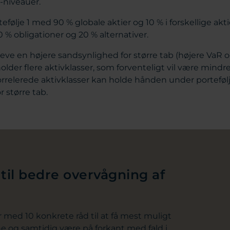
S-niveauer.
rtefølje 1 med 90 % globale aktier og 10 % i forskellige ak
0 % obligationer og 20 % alternativer.
pleve en højere sandsynlighed for større tab (højere VaR og 
holder flere aktivklasser, som forventeligt vil være mindr
korrelerede aktivklasser kan holde hånden under porteføl
r større tab.
 til bedre overvågning af
 med 10 konkrete råd til at få mest muligt
ne og samtidig være på forkant med fald i