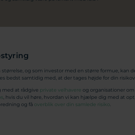
ostyring
 størrelse, og som investor med en større formue, kan d
 bedst samtidig med, at der tages højde for din risikov
g med at rådgive
private velhavere
og organisationer om 
os
, hvis du vil høre, hvordan vi kan hjælpe dig med at op
spredning og få
overblik over din samlede risiko
.