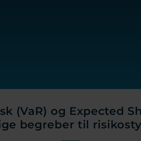
isk (VaR) og Expected Sho
ige begreber til risikost