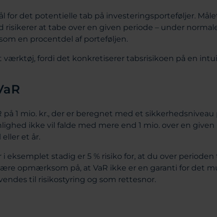
 for det potentielle tab på investeringsporteføljer. Mål
risikerer at tabe over en given periode – under normal
r som en procentdel af porteføljen.
t værktøj, fordi det konkretiserer tabsrisikoen på en int
VaR
R på 1 mio. kr., der er beregnet med et sikkerhedsniveau 
ighed ikke vil falde med mere end 1 mio. over en given 
eller et år.
i eksemplet stadig er 5 % risiko for, at du over perioden
 være opmærksom på, at VaR ikke er en garanti for det 
vendes til risikostyring og som rettesnor.