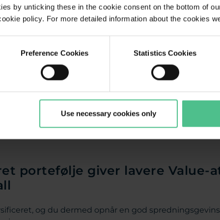
es by unticking these in the cookie consent on the bottom of our
 for det potentielle tab på investeringsporteføljer. Må
r cookie policy. For more detailed information about the cookies w
hed risikerer at tabe over en given periode – under no
Preference Cookies
Statistics Cookies
l (ES)
endt som Conditional VaR – er et risikomål, som estimere
Det er altså
gennemsnittet af det værste tab
, der overs
Use necessary cookies only
 ES estimere det tab, du i gennemsnit kan forvente i de 5 
ret portefølje giver lavere Value-a
ll
ersificeret, og du dermed opnår en god spredningsgevinst,