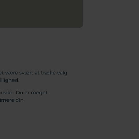
et være svært at træffe valg
illighed.
risiko. Du er meget
timere din