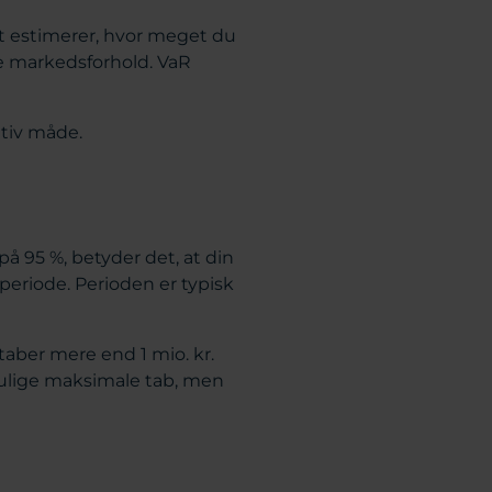
et estimerer, hvor meget du
e markedsforhold. VaR
uitiv måde.
på 95 %, betyder det, at din
periode. Perioden er typisk
 taber mere end 1 mio. kr.
mulige maksimale tab, men