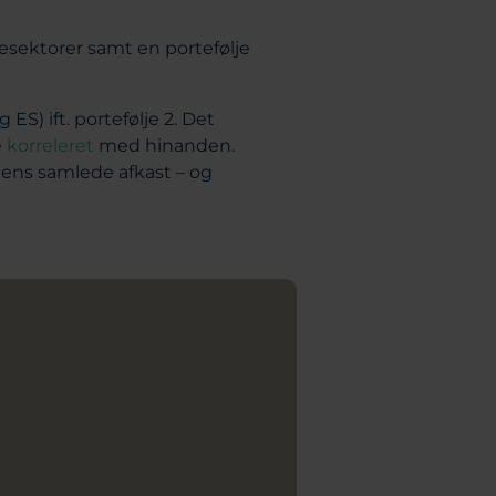
tiesektorer samt en portefølje
ES) ift. portefølje 2. Det
e
korreleret
med hinanden.
jens samlede afkast ­– og