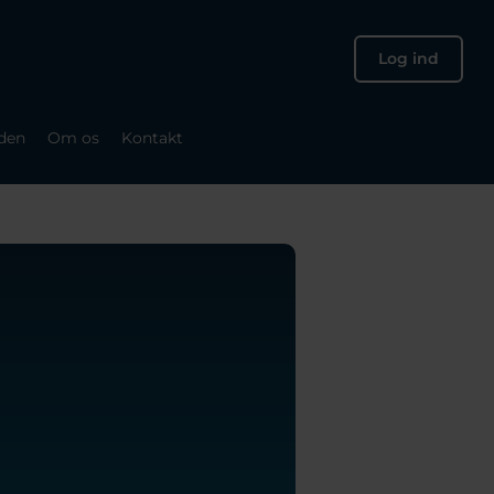
Log ind
den
Om os
Kontakt