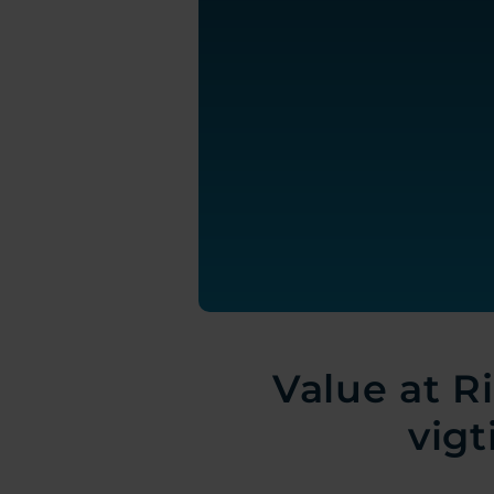
Value at R
vigt