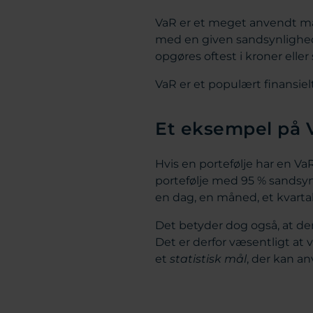
VaR er et meget anvendt mål
med en given sandsynlighed 
opgøres oftest i kroner elle
VaR er et populært finansiel
Et eksempel på 
Hvis en portefølje har en Va
portefølje med 95 % sandsynl
en dag, en måned, et kvartal 
Det betyder dog også, at der 
Det er derfor væsentligt at
et
statistisk mål
, der kan an