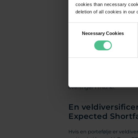
cookies than necessary cooki
VaR er et meget anvendt mål
deletion of all cookies in ou
du med en given sandsynlig
Consent
Necessary Cookies
Selection
Expected shortfal
Expected Shortfall – også k
det overstiger VaR-niveaut. 
I det tidligere eksempel vil
overstiger 1 mio. kr.
En veldiversifice
Expected Shortfa
Hvis en portefølje er veldiv