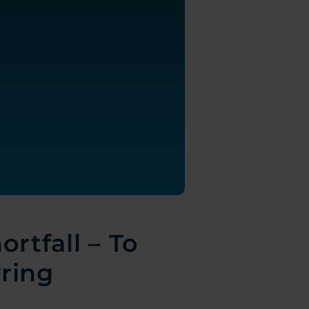
rtfall – To
yring